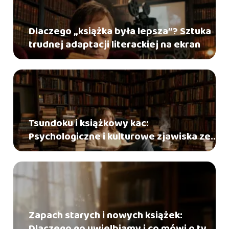
Dlaczego „książka była lepsza”? Sztuka
trudnej adaptacji literackiej na ekran
Tsundoku i książkowy kac:
Psychologiczne i kulturowe zjawiska ze
świata czytelników
Zapach starych i nowych książek:
Dlaczego go uwielbiamy i co mówi o tym